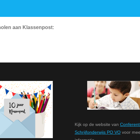
holen aan Klassenpost:
Kijk op de website van
Conferent
Schrijfonderwijs PO VO
voor mee
informatie.