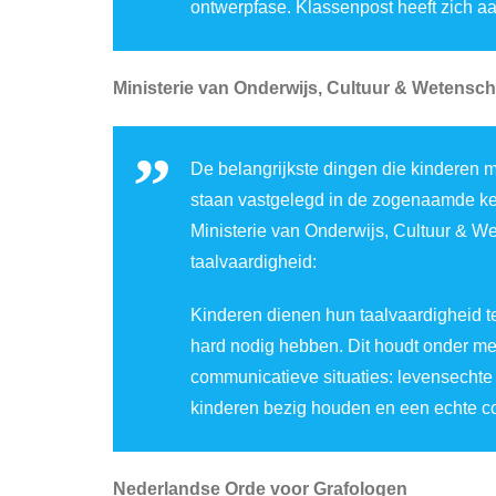
ontwerpfase. Klassenpost heeft zich aa
Ministerie van Onderwijs, Cultuur & Wetensc
De belangrijkste dingen die kinderen 
staan vastgelegd in de zogenaamde ke
Ministerie van Onderwijs, Cultuur & W
taalvaardigheid:
Kinderen dienen hun taalvaardigheid te
hard nodig hebben. Dit houdt onder mee
communicatieve situaties: levensechte
kinderen bezig houden en een echte c
Nederlandse Orde voor Grafologen