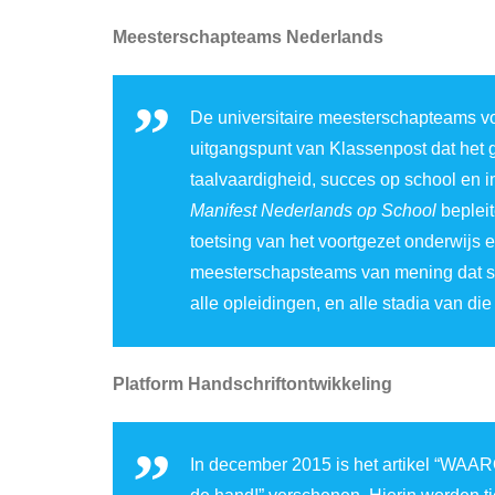
Meesterschapteams Nederlands
De universitaire meesterschapteams vo
uitgangspunt van Klassenpost dat het 
taalvaardigheid, succes op school en i
Manifest Nederlands op School
bepleit
toetsing van het voortgezet onderwijs e
meesterschapsteams van mening dat sch
alle opleidingen, en alle stadia van di
Platform Handschriftontwikkeling
In december 2015 is het artikel “WA