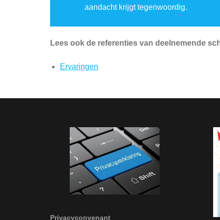
aandacht krijgt tegenwoordig.
Lees ook de referenties van deelnemende sc
Ervaringen
Privacyconvenant