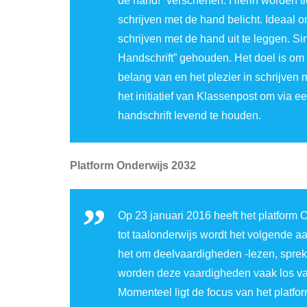
de hand!” verschenen. Hierin worden 
schrijven met de hand belicht. Ideaal 
schrijven met de hand uit te leggen. Si
Handschrift” gehouden. Het doel is om 
belang van en het plezier in schrijven
het initiatief van Klassenpost om via e
handschrift levend te houden.
Platform Onderwijs 2032
Op 23 januari 2016 heeft het platform
tot taalonderwijs wordt het volgende 
het om deelvaardigheden -lezen, sprek
worden deze vaardigheden vaak los van 
Momenteel ligt de focus van het platfo