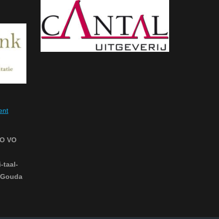
ent
PO VO
-taal-
5 Gouda