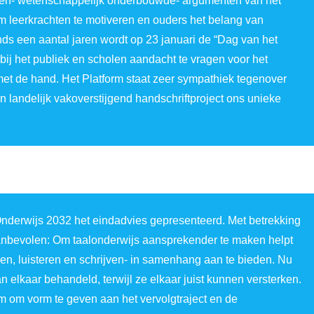
tien- wetenschappelijk onderbouwde- argumenten van het
om leerkrachten te motiveren en ouders het belang van
nds een aantal jaren wordt op 23 januari de “Dag van het
bij het publiek en scholen aandacht te vragen voor het
 met de hand. Het Platform staat zeer sympathiek tegenover
en landelijk vakoverstijgend handschriftproject ons unieke
 Onderwijs 2032 het eindadvies gepresenteerd. Met betrekking
aanbevolen: Om taalonderwijs aansprekender te maken helpt
en, luisteren en schrijven- in samenhang aan te bieden. Nu
elkaar behandeld, terwijl ze elkaar juist kunnen versterken.
rm om vorm te geven aan het vervolgtraject en de